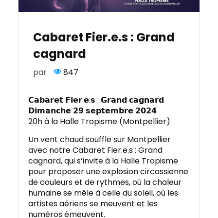
Cabaret Fier.e.s : Grand
cagnard
par
847
𝗖𝗮𝗯𝗮𝗿𝗲𝘁 𝗙𝗶𝗲𝗿.𝗲.𝘀 : 𝗚𝗿𝗮𝗻𝗱 𝗰𝗮𝗴𝗻𝗮𝗿𝗱
𝗗𝗶𝗺𝗮𝗻𝗰𝗵𝗲 𝟮𝟵 𝘀𝗲𝗽𝘁𝗲𝗺𝗯𝗿𝗲 𝟮𝟬𝟮𝟰
20h à la Halle Tropisme (Montpellier)
Un vent chaud souffle sur Montpellier
avec notre Cabaret Fier.e.s : Grand
cagnard, qui s’invite à la Halle Tropisme
pour proposer une explosion circassienne
de couleurs et de rythmes, où la chaleur
humaine se mêle à celle du soleil, où les
artistes aériens se meuvent et les
numéros émeuvent.