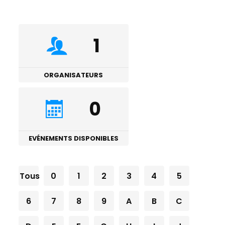
1
ORGANISATEURS
0
EVÉNEMENTS DISPONIBLES
Tous
0
1
2
3
4
5
6
7
8
9
A
B
C