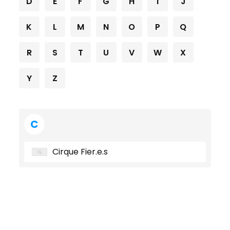
D
E
F
G
H
I
J
K
L
M
N
O
P
Q
R
S
T
U
V
W
X
Y
Z
C
Cirque Fier.e.s