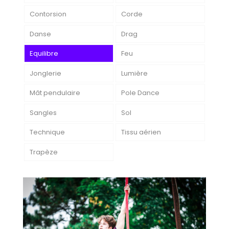
Contorsion
Corde
Danse
Drag
Equilibre
Feu
Jonglerie
Lumière
Mât pendulaire
Pole Dance
Sangles
Sol
Technique
Tissu aérien
Trapèze