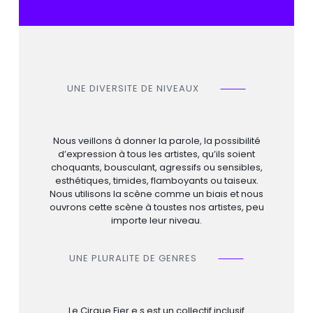
UNE DIVERSITE DE NIVEAUX
⸻
Nous veillons à donner la parole, la possibilité
d’expression à tous les artistes, qu’ils soient
choquants, bousculant, agressifs ou sensibles,
esthétiques, timides, flamboyants ou taiseux.
Nous utilisons la scène comme un biais et nous
ouvrons cette scène à toustes nos artistes, peu
importe leur niveau.
UNE PLURALITE DE GENRES
⸻
Le Cirque Fier.e.s est un collectif inclusif